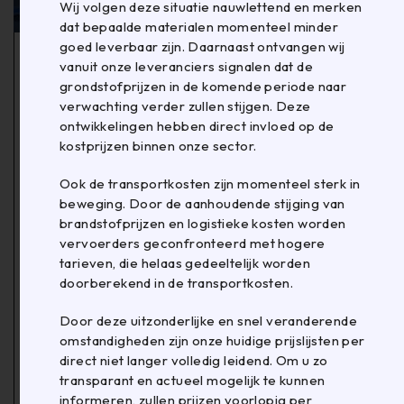
Wij volgen deze situatie nauwlettend en merken
dat bepaalde materialen momenteel minder
goed leverbaar zijn. Daarnaast ontvangen wij
IN
FOLIE
,
MACHINES
,
PALLETS
vanuit onze leveranciers signalen dat de
Wat is een palletwikkelaar?
grondstofprijzen in de komende periode naar
verwachting verder zullen stijgen. Deze
Met palletwikkelmachines wordt een pallet(lading) op
ontwikkelingen hebben direct invloed op de
efficiënte wijze voorzien van een stabiliserende en
kostprijzen binnen onze sector.
beschermende laag folie. Deze folie sluit niet alleen
stof en vuil buiten, maar is van essentieel belang om
Ook de transportkosten zijn momenteel sterk in
de lading stevig op zijn plek te houden tijdens
beweging. Door de aanhoudende stijging van
vervoer. Palletwikkelen gaat over verantwoord
brandstofprijzen en logistieke kosten worden
verpakken en veilig vervoer over weg, water en
vervoerders geconfronteerd met hogere
lucht. Hiermee voorkom je ongelukken en wordt de
tarieven, die helaas gedeeltelijk worden
doorberekend in de transportkosten.
kans op productschade en een ontevreden klant
verkleind. Alles bij elkaar is het goedkoper, duurzamer
Door deze uitzonderlijke en snel veranderende
en veiliger als een product in één keer in de juiste
omstandigheden zijn onze huidige prijslijsten per
conditie op plaats van bestemming belandt.
direct niet langer volledig leidend. Om u zo
transparant en actueel mogelijk te kunnen
LEES MEER
informeren, zullen prijzen voorlopig per