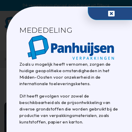
Dé verpakkingsmateriaal groothandel uit Tilburg
0
MEDEDELING
Home
/
Gelabeld"Machines"
Zoals u mogelijk heeft vernomen, zorgen de
huidige geopolitieke omstandigheden in het
Midden-Oosten voor onzekerheid in de
Label:Machines
internationale toeleveringsketens.
Dit heeft gevolgen voor zowel de
beschikbaarheid als de prijsontwikkeling van
diverse grondstoffen die worden gebruikt bij de
productie van verpakkingsmaterialen, zoals
kunststoffen, papier en karton.