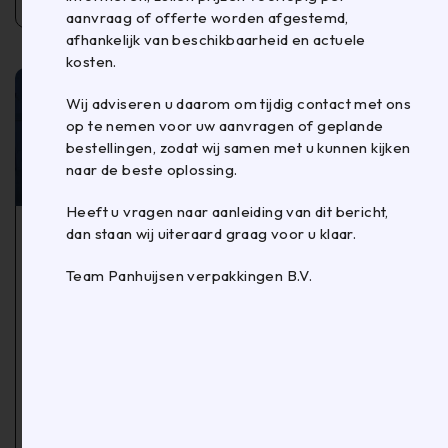
aanvraag of offerte worden afgestemd,
afhankelijk van beschikbaarheid en actuele
kosten.
Wij adviseren u daarom om tijdig contact met ons
op te nemen voor uw aanvragen of geplande
bestellingen, zodat wij samen met u kunnen kijken
naar de beste oplossing.
Heeft u vragen naar aanleiding van dit bericht,
IN
MACHINES
dan staan wij uiteraard graag voor u klaar.
Omsnoeren
Team Panhuijsen verpakkingen B.V.
Via een omsnoeringsmachine kan je eenvoudig een
pallet of pakket van een metalen of plastic band
voorzien om zodoende de pallet of verschillende
pakketten te bundelen. Omsnoeren is een manier om
palletladingen en pakketten te stabiliseren en zo
veilig te kunnen transporteren. Een omsnoerde
palletlading/pakketten is niet alleen gemakkelijker te