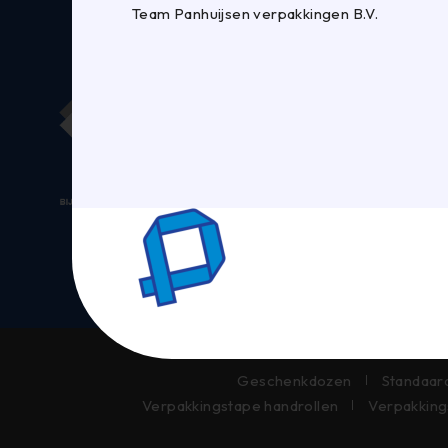
Team Panhuijsen verpakkingen B.V.
ADRES
Panhuijsen
La Défens
5026 SC Ti
013 – 583 
info@panhu
Geschenkdozen
Standaar
Verpakkingstape handrollen
Verpakking