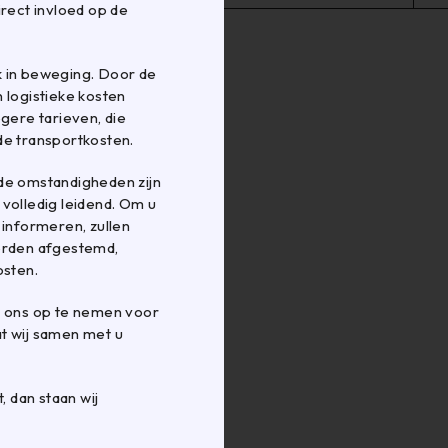
irect invloed op de
k in beweging. Door de
 logistieke kosten
ere tarieven, die
de transportkosten.
de omstandigheden zijn
r volledig leidend. Om u
 informeren, zullen
worden afgestemd,
osten.
t ons op te nemen voor
t wij samen met u
, dan staan wij