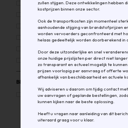
zullen stijgen. Deze ontwikkelingen hebben d
Kunststof- en papier zakken
kostprijzen binnen onze sector.
Omsnoeren en sluiten
Ook de transportkosten zijn momenteel ster
Papier, beschermen en opvullen
aanhoudende stijging van brandstofprijzen en
worden vervoerders geconfronteerd met hog
Tapes en Plakband
helaas gedeeltelijk worden doorberekend in 
Verpakkingsmachines
Door deze uitzonderlijke en snel veranderen
onze huidige prijslijsten per direct niet lange
Verzenden
zo transparant en actueel mogelijk te kunnen
prijzen voorlopig per aanvraag of offerte 
afhankelijk van beschikbaarheid en actuele k
BEURS
Wij adviseren u daarom om tijdig contact me
Beurs
(47)
uw aanvragen of geplande bestellingen, zoda
kunnen kijken naar de beste oplossing.
Heeft u vragen naar aanleiding van dit bericht
uiteraard graag voor u klaar.