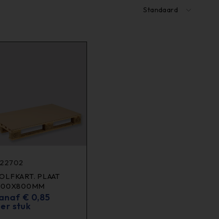
Standaard
122702
OLFKART. PLAAT
200X800MM
anaf
€
0,85
er stuk