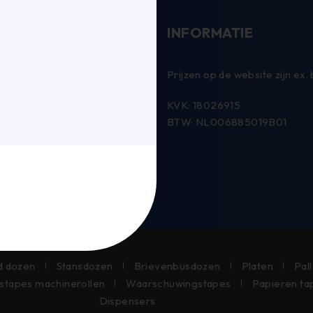
INFORMATIE
 Verpakkingen B.V.
Prijzen op de website zijn ex.
e 3
KVK: 18026915
lburg
BTW: NL006885019B01
58 35
ijsen.nl
d dozen
Stansdozen
Brievenbusdozen
Platen
Pal
stapes machinerollen
Waarschuwingstapes
Papieren ta
Dispensers