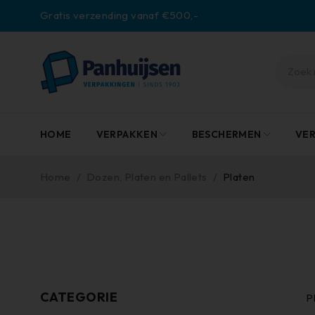
Gratis verzending vanaf €500,-
HOME
VERPAKKEN
BESCHERMEN
VE
Home
/
Dozen, Platen en Pallets
/
Platen
CATEGORIE
P