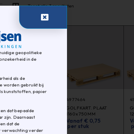
Toont alle 3 resultaten
huidige geopolitieke
onzekerheid in de
rheid als de
e worden gebruikt bij
s kunststoffen, papier
4977809
4977464
4
GOLFKART. PLAAT
GOLFKART. PLAAT
G
ken dat bepaalde
1150X950MM BC
1160x750MM
1
 zijn. Daarnaast
€
2,10
per stuk
Vanaf
€
0,75
V
len dat de
per stuk
p
r verwachting verder