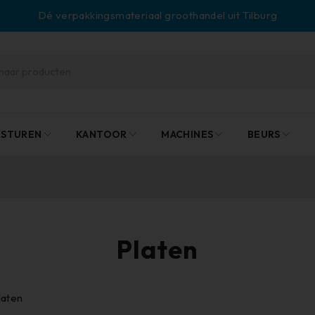
Dé verpakkingsmateriaal groothandel uit Tilburg
RSTUREN
KANTOOR
MACHINES
BEURS
Platen
laten