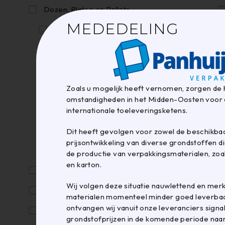
Dozen, Platen en Pallets
MEDEDELING
Brievenbusdozen
Geschenkdozen
Pallets
Zoals u mogelijk heeft vernomen, zorgen de 
Platen
omstandigheden in het Midden-Oosten voor 
Postdozen
internationale toeleveringsketens.
Standaard dozen
Dit heeft gevolgen voor zowel de beschikbaa
prijsontwikkeling van diverse grondstoffen di
Stansdozen
de productie van verpakkingsmaterialen, zoal
en karton.
Etiketten, labelen en coderen
Wij volgen deze situatie nauwlettend en mer
Folie
materialen momenteel minder goed leverbaar
ontvangen wij vanuit onze leveranciers signa
Kantoor- en magazijnartikelen
grondstofprijzen in de komende periode naa