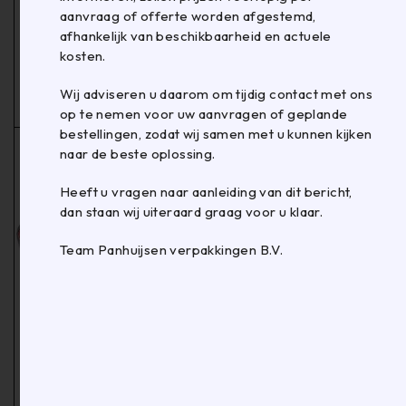
aanvraag of offerte worden afgestemd,
AFROLLER PP/PET
Boogomsnoeringsmac
afhankelijk van beschikbaarheid en actuele
BAND KERN 406
hine EXS-158 Plus
kosten.
850x600MM
Vanaf
€
499,00
per stuk
€
3.440,00
per stuk
Wij adviseren u daarom om tijdig contact met ons
op te nemen voor uw aanvragen of geplande
bestellingen, zodat wij samen met u kunnen kijken
naar de beste oplossing.
Heeft u vragen naar aanleiding van dit bericht,
dan staan wij uiteraard graag voor u klaar.
Team Panhuijsen verpakkingen B.V.
M372319
M500073
BXT3 Spanner 19mm
CARDBOARD
SHREDDER CS-500
€
3.295,00