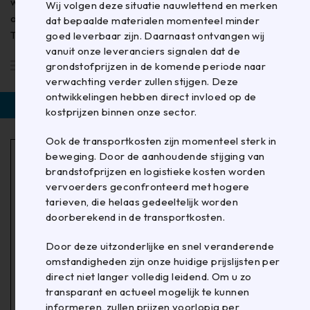
wij nog meer kunnen bieden? Neem dan contact met ons
Wij volgen deze situatie nauwlettend en merken
op voor een vrijblijvende afspraak.
dat bepaalde materialen momenteel minder
Team Panhuijsen
goed leverbaar zijn. Daarnaast ontvangen wij
vanuit onze leveranciers signalen dat de
Standaard
grondstofprijzen in de komende periode naar
verwachting verder zullen stijgen. Deze
ontwikkelingen hebben direct invloed op de
Filter
kostprijzen binnen onze sector.
Ook de transportkosten zijn momenteel sterk in
beweging. Door de aanhoudende stijging van
brandstofprijzen en logistieke kosten worden
vervoerders geconfronteerd met hogere
tarieven, die helaas gedeeltelijk worden
doorberekend in de transportkosten.
Door deze uitzonderlijke en snel veranderende
omstandigheden zijn onze huidige prijslijsten per
direct niet langer volledig leidend. Om u zo
transparant en actueel mogelijk te kunnen
informeren, zullen prijzen voorlopig per
5744300
M320575