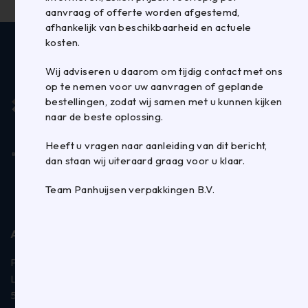
aanvraag of offerte worden afgestemd,
afhankelijk van beschikbaarheid en actuele
kosten.
Wij adviseren u daarom om tijdig contact met ons
op te nemen voor uw aanvragen of geplande
bestellingen, zodat wij samen met u kunnen kijken
naar de beste oplossing.
Heeft u vragen naar aanleiding van dit bericht,
dan staan wij uiteraard graag voor u klaar.
Team Panhuijsen verpakkingen B.V.
ADRES
Panhuijsen Verpakkingen B.V.
La Défense 3
5026 SC Tilburg