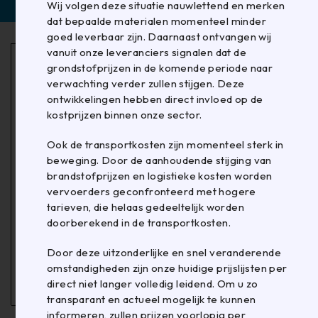
Wij volgen deze situatie nauwlettend en merken
Filter
dat bepaalde materialen momenteel minder
goed leverbaar zijn. Daarnaast ontvangen wij
vanuit onze leveranciers signalen dat de
grondstofprijzen in de komende periode naar
verwachting verder zullen stijgen. Deze
ontwikkelingen hebben direct invloed op de
kostprijzen binnen onze sector.
Ook de transportkosten zijn momenteel sterk in
beweging. Door de aanhoudende stijging van
brandstofprijzen en logistieke kosten worden
vervoerders geconfronteerd met hogere
tarieven, die helaas gedeeltelijk worden
P1000030
doorberekend in de transportkosten.
THERMO-ETIKET
100X76MM BLAUW
Door deze uitzonderlijke en snel veranderende
1000/RL KERN 25MM
omstandigheden zijn onze huidige prijslijsten per
€
0,02
per stuk
direct niet langer volledig leidend. Om u zo
transparant en actueel mogelijk te kunnen
informeren, zullen prijzen voorlopig per