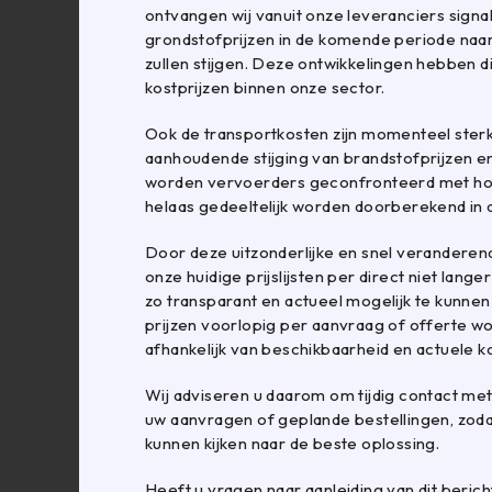
ontvangen wij vanuit onze leveranciers signa
grondstofprijzen in de komende periode naa
zullen stijgen. Deze ontwikkelingen hebben d
Wat is jullie retour
kostprijzen binnen onze sector.
U heeft het recht u
annuleren. U heeft 
Ook de transportkosten zijn momenteel ster
dan het volledige o
aanhoudende stijging van brandstofprijzen en
retour van u thuis 
worden vervoerders geconfronteerd met hog
6,95 euro per pakke
helaas gedeeltelijk worden doorberekend in 
Door deze uitzonderlijke en snel veranderen
Wat zijn jullie ope
onze huidige prijslijsten per direct niet lange
Onze openingstijden 
zo transparant en actueel mogelijk te kunnen
prijzen voorlopig per aanvraag of offerte 
afhankelijk van beschikbaarheid en actuele k
Verkoop en Inko
Wij adviseren u daarom om tijdig contact me
Maandag
uw aanvragen of geplande bestellingen, zoda
kunnen kijken naar de beste oplossing.
Dinsdag
Heeft u vragen naar aanleiding van dit bericht