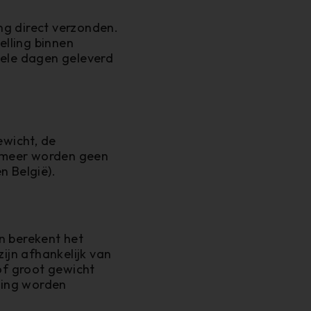
ing direct verzonden.
elling binnen
kele dagen geleverd
wicht, de
f meer worden geen
n België).
n berekent het
jn afhankelijk van
of groot gewicht
ling worden