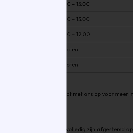
08:00 – 15:00
08:00 – 15:00
08:00 – 12:00
Gesloten
Gesloten
internationaal?
 internationaal. Neem contact met ons op voor meer i
den.
twerkverpakkingen aan?
werkverpakkingen aan die volledig zijn afgestemd op