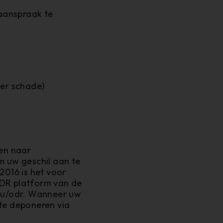
aanspraak te
der schade)
len naar
om uw geschil aan te
2016 is het voor
ODR platform van de
eu/odr
. Wanneer uw
 te deponeren via