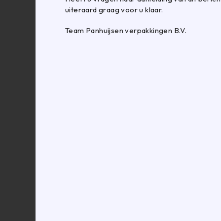
uiteraard graag voor u klaar.
Woensdag
Team Panhuijsen verpakkingen B.V.
Donderdag
Vrijdag
Zaterdag
Zondag
Showroom
Maandag
Dinsdag