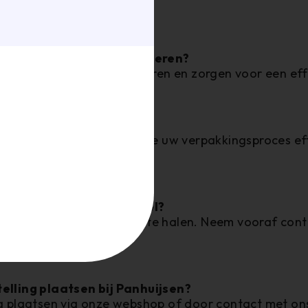
n.
e bestellingen op maat leveren?
e bestellingen op maat leveren en zorgen voor een eff
 verpakkingsmachines?
erse verpakkingsmachines die uw verpakkingsproces ef
elijkheden.
ngen afhalen in de winkel?
om uw bestelling bij ons af te halen. Neem vooraf co
n te plannen.
elling plaatsen bij Panhuijsen?
ng plaatsen via onze webshop of door contact met on