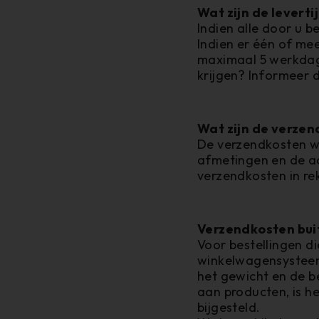
Wat zijn de leverti
Indien alle door u b
Indien er één of mee
maximaal 5 werkdage
krijgen? Informeer 
Wat zijn de verze
De verzendkosten w
afmetingen en de aa
verzendkosten in re
Verzendkosten bui
Voor bestellingen d
winkelwagensysteem
het gewicht en de b
aan producten, is h
bijgesteld.