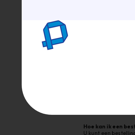
wensen en producte
Kunnen jullie grot
Ja, wij kunnen grot
Hebben jullie ook
Ja, wij leveren div
Bekijk hier alle mog
Kunnen we bestelli
Ja, het is mogelijk 
een afhaalmoment i
Hoe kan ik een best
U kunt een bestelli