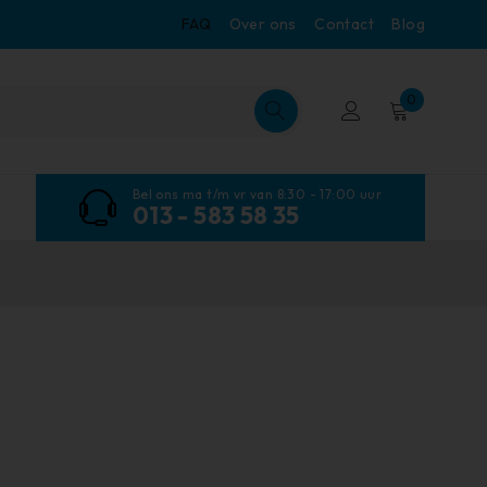
FAQ
Over ons
Contact
Blog
0
Bel ons ma t/m vr van 8:30 - 17:00 uur
013 - 583 58 35