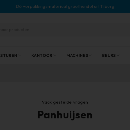
Dé verpakkingsmateriaal groothandel uit Tilburg
RSTUREN
KANTOOR
MACHINES
BEURS
Vaak gestelde vragen
Panhuijsen