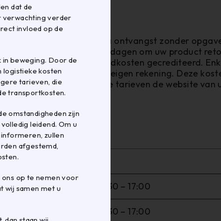
len dat de
r verwachting verder
irect invloed op de
beleid?
w bestelling tot 14 dagen na ontvangst zonder opgav
na annulering nogmaals 14 dagen om uw product retour
k in beweging. Door de
rderbedrag inclusief verzendkosten gecrediteerd. Enk
 logistieke kosten
naar de webwinkel zijn voor eigen rekening. Deze kos
ere tarieven, die
t, raadpleeg voor de exacte tarieven de website van
de transportkosten.
de omstandigheden zijn
ningstijden?
r volledig leidend. Om u
verschillen per afdeling:
 informeren, zullen
worden afgestemd,
osten.
op
t ons op te nemen voor
08:30 – 17:00
t wij samen met u
08:30 – 17:00
, dan staan wij