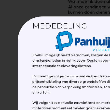
Wat moet ik doen al
Al onze zendingen 
kunnen doen dienen 
MEDEDELING
1 foto van de pr
1 foto van de do
1 foto van de ge
2 duidelijke det
Zoals u mogelijk heeft vernomen, zorgen de 
omstandigheden in het Midden-Oosten voor 
internationale toeleveringsketens.
Klachten
Wij raden u aan om 
Dit heeft gevolgen voor zowel de beschikbaa
info@panhuijsen.nl. 
prijsontwikkeling van diverse grondstoffen di
melden voor bemidde
de productie van verpakkingsmaterialen, zoal
consumenten in de 
en karton.
Europese Commissie.
klacht nog niet elde
Wij volgen deze situatie nauwlettend en mer
het platform van de
materialen momenteel minder goed leverbaar