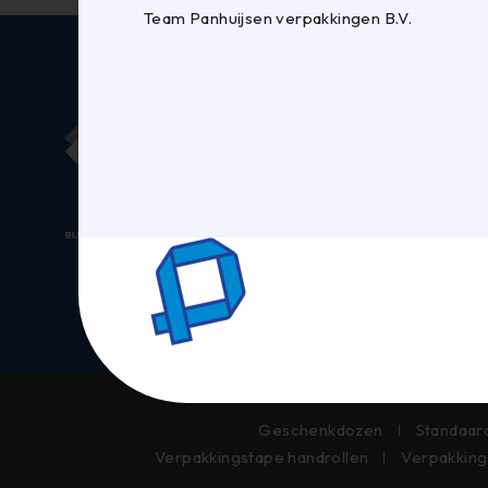
Team Panhuijsen verpakkingen B.V.
ADRES
Panhuijsen
La Défens
5026 SC Ti
013 – 583 
info@panhu
Geschenkdozen
Standaar
Verpakkingstape handrollen
Verpakking