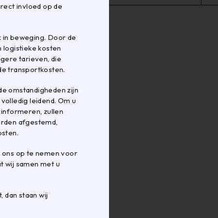
irect invloed op de
k in beweging. Door de
 logistieke kosten
ere tarieven, die
de transportkosten.
de omstandigheden zijn
r volledig leidend. Om u
 informeren, zullen
worden afgestemd,
5740339
osten.
Veiligheidsschaar
H200
t ons op te nemen voor
€
32,50
per stuk
t wij samen met u
, dan staan wij