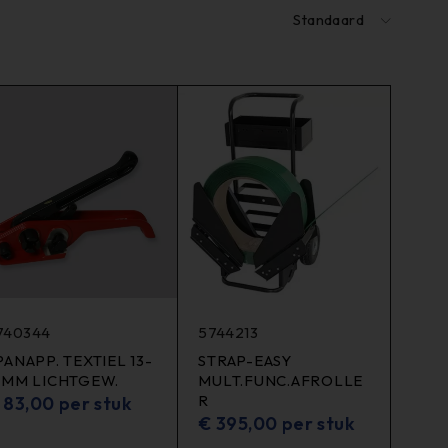
Standaard
740344
5744213
PANAPP. TEXTIEL 13-
STRAP-EASY
9MM LICHTGEW.
MULT.FUNC.AFROLLE
R
83,00
per stuk
€
395,00
per stuk