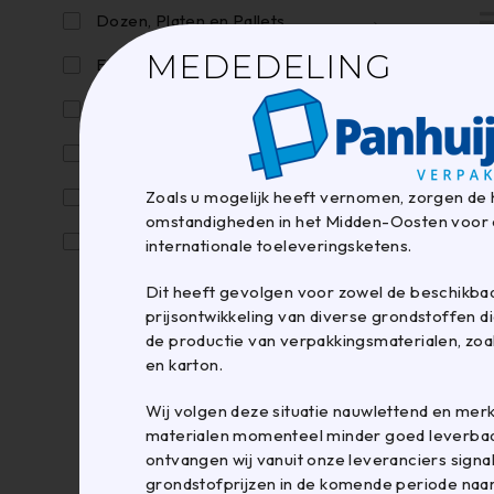
Dozen, Platen en Pallets
MEDEDELING
Etiketten, labelen en coderen
Folie
Kantoor- en magazijnartikelen
Zoals u mogelijk heeft vernomen, zorgen de 
Kunststof- en papier zakken
omstandigheden in het Midden-Oosten voor 
Omsnoeren en sluiten
internationale toeleveringsketens.
Afrollers
Dit heeft gevolgen voor zowel de beschikbaa
prijsontwikkeling van diverse grondstoffen di
Niettangen en nieten
de productie van verpakkingsmaterialen, zoal
en karton.
Omsnoeringsapparaten
Wij volgen deze situatie nauwlettend en mer
Omsnoeringsband
materialen momenteel minder goed leverbaar
ontvangen wij vanuit onze leveranciers signa
Touw en elastiek
grondstofprijzen in de komende periode naa