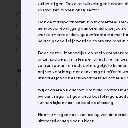
Zegels en gespen
zullen stijgen. Deze ontwikkelingen hebben d
kostprijzen binnen onze sector.
Papier, beschermen en opvullen
Ook de transportkosten zijn momenteel ster
Tapes en Plakband
aanhoudende stijging van brandstofprijzen en
worden vervoerders geconfronteerd met hog
Verpakkingsmachines
helaas gedeeltelijk worden doorberekend in 
Verzenden
Door deze uitzonderlijke en snel veranderen
onze huidige prijslijsten per direct niet lange
zo transparant en actueel mogelijk te kunnen
BEURS
prijzen voorlopig per aanvraag of offerte 
afhankelijk van beschikbaarheid en actuele k
Beurs
(47)
Wij adviseren u daarom om tijdig contact me
uw aanvragen of geplande bestellingen, zoda
kunnen kijken naar de beste oplossing.
Heeft u vragen naar aanleiding van dit bericht
uiteraard graag voor u klaar.