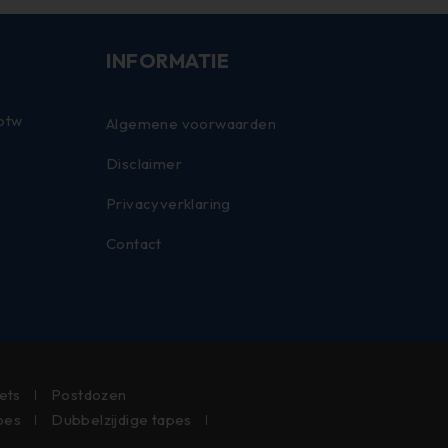
INFORMATIE
 btw
Algemene voorwaarden
Disclaimer
Privacyverklaring
Contact
lets
Postdozen
pes
Dubbelzijdige tapes