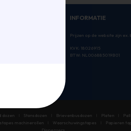
INFORMATIE
 Verpakkingen B.V.
Prijzen op de website zijn ex.
e 3
KVK: 18026915
lburg
BTW: NL006885019B01
58 35
ijsen.nl
d dozen
Stansdozen
Brievenbusdozen
Platen
Pal
stapes machinerollen
Waarschuwingstapes
Papieren ta
Dispensers