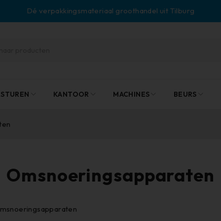
Dé verpakkingsmateriaal groothandel uit Tilburg
RSTUREN
KANTOOR
MACHINES
BEURS
ten
Omsnoeringsapparaten
msnoeringsapparaten