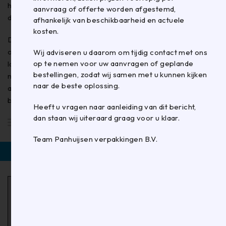
hogere tarieven, die helaas gedeeltelijk worden
aanvraag of offerte worden afgestemd,
doorberekend in de transportkosten.
afhankelijk van beschikbaarheid en actuele
kosten.
Door deze uitzonderlijke en snel veranderende
omstandigheden zijn onze huidige prijslijsten per direct niet
Wij adviseren u daarom om tijdig contact met ons
op te nemen voor uw aanvragen of geplande
langer volledig leidend. Om u zo transparant en actueel
bestellingen, zodat wij samen met u kunnen kijken
mogelijk te kunnen informeren, zullen prijzen voorlopig per
naar de beste oplossing.
aanvraag of offerte worden afgestemd, afhankelijk van
beschikbaarheid en actuele kosten.
Heeft u vragen naar aanleiding van dit bericht,
dan staan wij uiteraard graag voor u klaar.
Standaard
Team Panhuijsen verpakkingen B.V.
Filter