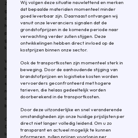
Wij volgen deze situatie nauwlettend en merken
Zoals u mogelijk heeft vernomen, zorgen de huidige
dat bepaalde materialen momenteel minder
geopolitieke omstandigheden in het Midden-Oosten voor
goed leverbaar zijn. Daarnaast ontvangen wij
onzekerheid in de internationale toeleveringsketens. Dit
vanuit onze leveranciers signalen dat de
heeft gevolgen voor zowel de beschikbaarheid als de
grondstofprijzen in de komende periode naar
prijsontwikkeling van diverse grondstoffen die worden
verwachting verder zullen stijgen. Deze
gebruikt bij de productie van verpakkingsmaterialen, zoals
ontwikkelingen hebben direct invloed op de
kunststoffen, papier en karton.
kostprijzen binnen onze sector.
Wij volgen deze situatie nauwlettend en merken dat
Ook de transportkosten zijn momenteel sterk in
bepaalde materialen momenteel minder goed leverbaar
beweging. Door de aanhoudende stijging van
zijn. Daarnaast ontvangen wij vanuit onze leveranciers
brandstofprijzen en logistieke kosten worden
vervoerders geconfronteerd met hogere
signalen dat de grondstofprijzen in de komende periode
tarieven, die helaas gedeeltelijk worden
naar verwachting verder zullen stijgen. Deze
doorberekend in de transportkosten.
ontwikkelingen hebben direct invloed op de kostprijzen
binnen onze sector.
Door deze uitzonderlijke en snel veranderende
omstandigheden zijn onze huidige prijslijsten per
Ook de transportkosten zijn momenteel sterk in beweging.
direct niet langer volledig leidend. Om u zo
Door de aanhoudende stijging van brandstofprijzen en
transparant en actueel mogelijk te kunnen
logistieke kosten worden vervoerders geconfronteerd met
informeren, zullen prijzen voorlopig per