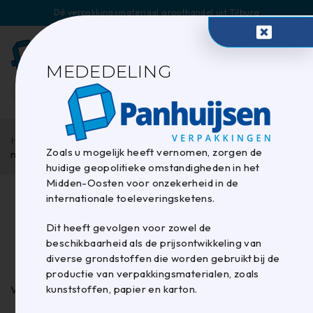
Dé verpakkingsmateriaal groothandel uit Tilburg
0
MEDEDELING
Home
/
Tapes en Plakband
/
Verpakkingstapes
Zoals u mogelijk heeft vernomen, zorgen de
machinerollen
huidige geopolitieke omstandigheden in het
Midden-Oosten voor onzekerheid in de
internationale toeleveringsketens.
Verpakkingstapes
Dit heeft gevolgen voor zowel de
machinerollen
beschikbaarheid als de prijsontwikkeling van
diverse grondstoffen die worden gebruikt bij de
productie van verpakkingsmaterialen, zoals
kunststoffen, papier en karton.
Verpakkingstapes machinerollen