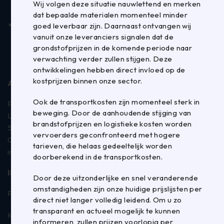
Wij volgen deze situatie nauwlettend en merken
dat bepaalde materialen momenteel minder
goed leverbaar zijn. Daarnaast ontvangen wij
vanuit onze leveranciers signalen dat de
grondstofprijzen in de komende periode naar
verwachting verder zullen stijgen. Deze
ontwikkelingen hebben direct invloed op de
kostprijzen binnen onze sector.
ADRES
Ook de transportkosten zijn momenteel sterk in
Panhuijsen Verpakkingen B.V.
beweging. Door de aanhoudende stijging van
La Défense 3
brandstofprijzen en logistieke kosten worden
5026 SC Tilburg
vervoerders geconfronteerd met hogere
013 – 583 58 35
tarieven, die helaas gedeeltelijk worden
info@panhuijsen.nl
doorberekend in de transportkosten.
INFORMATIE
Door deze uitzonderlijke en snel veranderende
omstandigheden zijn onze huidige prijslijsten per
Prijzen op de website zijn ex. btw
direct niet langer volledig leidend. Om u zo
transparant en actueel mogelijk te kunnen
KVK: 18026915
informeren, zullen prijzen voorlopig per