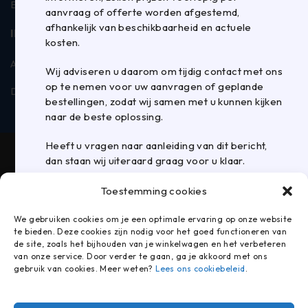
BTW: NL006885019B01
aanvraag of offerte worden afgestemd,
afhankelijk van beschikbaarheid en actuele
INFORMATIE
kosten.
Algemene voorwaarden
Privacyverklaring
Wij adviseren u daarom om tijdig contact met ons
op te nemen voor uw aanvragen of geplande
Disclaimer
Contact
bestellingen, zodat wij samen met u kunnen kijken
naar de beste oplossing.
Heeft u vragen naar aanleiding van dit bericht,
dan staan wij uiteraard graag voor u klaar.
Team Panhuijsen verpakkingen B.V.
Toestemming cookies
We gebruiken cookies om je een optimale ervaring op onze website
te bieden. Deze cookies zijn nodig voor het goed functioneren van
de site, zoals het bijhouden van je winkelwagen en het verbeteren
van onze service. Door verder te gaan, ga je akkoord met ons
gebruik van cookies. Meer weten?
Lees ons cookiebeleid
.