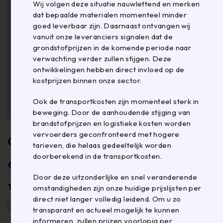
Wij volgen deze situatie nauwlettend en merken
dat bepaalde materialen momenteel minder
goed leverbaar zijn. Daarnaast ontvangen wij
vanuit onze leveranciers signalen dat de
grondstofprijzen in de komende periode naar
verwachting verder zullen stijgen. Deze
ontwikkelingen hebben direct invloed op de
kostprijzen binnen onze sector.
Ook de transportkosten zijn momenteel sterk in
beweging. Door de aanhoudende stijging van
brandstofprijzen en logistieke kosten worden
vervoerders geconfronteerd met hogere
Gripzakje 160x280mm
tarieven, die helaas gedeeltelijk worden
doorberekend in de transportkosten.
€ 0,057 per stuk
Door deze uitzonderlijke en snel veranderende
Totaal: € 57,00 voor 1.000 stuks
omstandigheden zijn onze huidige prijslijsten per
direct niet langer volledig leidend. Om u zo
Op voorraad (2.000 stuks)
transparant en actueel mogelijk te kunnen
informeren, zullen prijzen voorlopig per