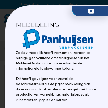
Dé verpakkingsmateriaal groothandel uit Tilburg
0
MEDEDELING
Home
/
Kunststof- en papier zakken
/
Hersluitbare zakken
Zoals u mogelijk heeft vernomen, zorgen de
/
Gripzakje 160x280mm
huidige geopolitieke omstandigheden in het
Midden-Oosten voor onzekerheid in de
internationale toeleveringsketens.
Dit heeft gevolgen voor zowel de
beschikbaarheid als de prijsontwikkeling van
diverse grondstoffen die worden gebruikt bij de
productie van verpakkingsmaterialen, zoals
kunststoffen, papier en karton.