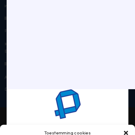
info@panhuijsen.nl
INFORMATIE
Prijzen op de website zijn ex. btw
KVK: 18026915
BTW: NL006885019B01
INFORMATIE
Algemene voorwaarden
Privacyverklaring
Disclaimer
Contact
Toestemming cookies