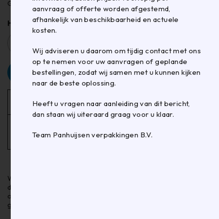
Gripzakje 160x280mm
aanvraag of offerte worden afgestemd,
afhankelijk van beschikbaarheid en actuele
Hoeveelheid
kosten.
Wij adviseren u daarom om tijdig contact met ons
op te nemen voor uw aanvragen of geplande
bestellingen, zodat wij samen met u kunnen kijken
TOEVOEGEN AAN WINKELWAGEN
naar de beste oplossing.
Aantal
1+
5.000+
10.000+
Heeft u vragen naar aanleiding van dit bericht,
dan staan wij uiteraard graag voor u klaar.
€
0,0570
€
0,0570
Prijs
€
0,0570
Team Panhuijsen verpakkingen B.V.
€
0,0513
€
0,0456
Wil je een andere hoeveelheid bestellen dan mogelijk is via
de shop of meer bestellen dan de huidige voorraad, laat het
ons dan weten en neem contact met ons op. We helpen je
graag verder.