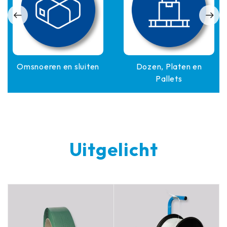
Omsnoeren en sluiten
Dozen, Platen en
Pallets
Uitgelicht