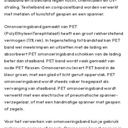
staalband en is bestand tegen vocht, chemicaliën en UV-
straling. Textielband en composietband worden verwerkt
met metalen of kunststof gespen en een spanner.
Omsnoeringsband gemaakt van PET
(PolyEthyleenTerephtalaat) heeft een groot rekherstellend
vermogen (11% rek). In tegenstelling tot bandstaal kan PET
band wel meekrimpen en uitzetten met de lading en
absorbeert PET omsnoeringsband schokken van de lading
beter dan staalband. PET band wordt vaak gemaakt van
oude PET flessen. Omsnoeren.nu levert PET band in de
kleur groen, met een glad of licht geruit oppervlak. PET
omsnoeringsband wordt steeds vaker toegepast als
vervanging van staalband. PET omsnoeringsband wordt
verwerkt met een electrische of pneumatische spanner-
verzegelaar, of met een handmatige spanner met gespen
of zegels.
Voor het verwerken van omsnoeringsband kun je gebruik