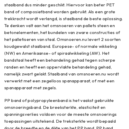
staalband dus minder geschikt. Hiervoor kan beter PET
band of composietband worden gebruikt. Als een grote
trekkracht wordt verlangd, is staalband de beste oplossing.
Te denken valt aan het omsnoeren van pallets steen en
betonelementen, het bundelen van zware constructies of
het palletiseren van staal. Omsnoeren.nu levert 2 soorten
koudgewalst staalband. Europese- of normale wikkeling
(NW) en Amerikaanse- of spiraalwikkeling (AW). Het
bandstaal heeft een behandeling gehad tegen scherpe
randen en heeft een oppervlakte behandeling gehad,
namelijk zwart gelakt. Staalband van omsnoeren.nu wordt
verwerkt met een zegelloos spanapparaat, of met een
spanapparaat met zegels.
PP band of polypropyleenband is het vaakst gebruikte
omsnoeringsband. De breeksterkte, elasticiteit en
spanningsverlies voldoen voor de meeste omsnoerings
toepassingen uitstekend. De treksterkte wordt bepaald
door de breedte en de dikte van het PP band. PP band